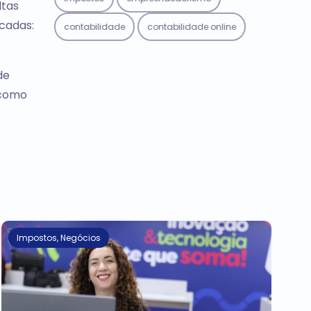
ltas
icadas:
contabilidade
contabilidade online
de
 como
Impostos
,
Negócios