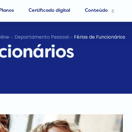
Planos
Certificado digital
Conteúdo
esa grátis
Blog Contábil
line
Departamento Pessoal
Férias de Funcionários
cionários
 Contador
Abertura de empres
Contabilidade Onlin
er MEI