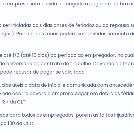
 a empresa será punida e obrigada a pagar em dobro as 
 ser iniciadas dois dias antes de feriados ou do repouso
gos). Portanto as férias podem ser emitidas somente d
 até 1/3 (até 10 dias) do período ao empregador, no qua
 de aniversário do contrato de trabalho. Devendo o emp
 pode recusar de pagar se solicitado.
 dias uteis a data de início, e comunicada com antecedê
caso não ocorra deverá a empresa pagar em dobro as féria
 137 da CLT.
idos para todos os empregados, porem as faltas injustifi
go 130 da CLT: