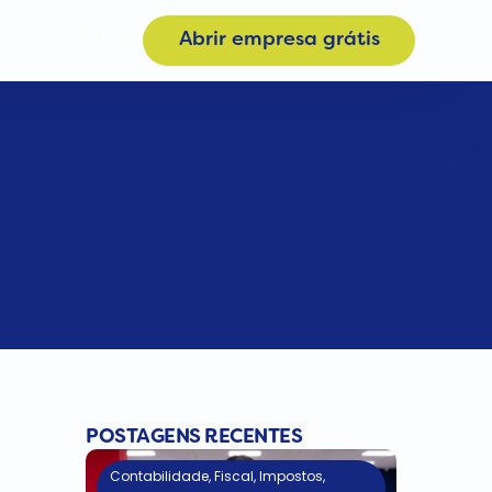
login
Abrir empresa grátis
Materiais
a
Calculadora de Plano
e
Consulta CNAE
POSTAGENS RECENTES
Contabilidade
,
Fiscal
,
Impostos
,