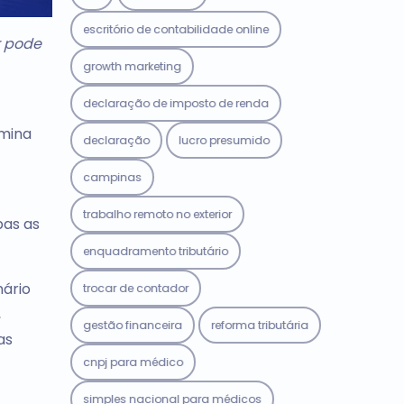
escritório de contabilidade online
r pode
growth marketing
declaração de imposto de renda
rmina
declaração
lucro presumido
campinas
trabalho remoto no exterior
bas as
enquadramento tributário
nário
trocar de contador
,
gestão financeira
reforma tributária
as
cnpj para médico
simples nacional para médicos