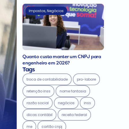
Impostos
,
Negócios
Quanto custa manter um CNPJ para
engenheiro em 2026?
Tags
troca de contabilidade
pro-labore
retenção inss
nome fantasia
razão social
negócios
inss
dicas contábil
receita federal
me
cartão cnpj