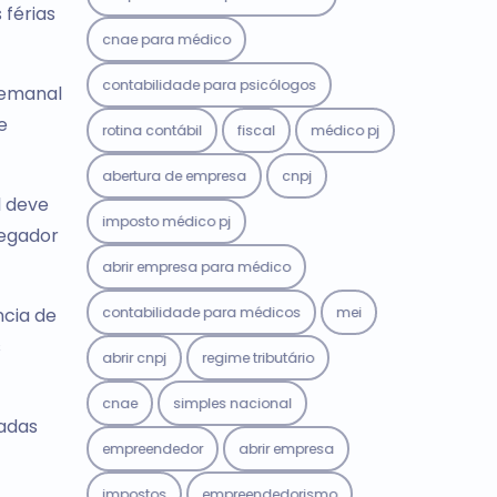
férias
cnae para médico
contabilidade para psicólogos
 semanal
e
rotina contábil
fiscal
médico pj
abertura de empresa
cnpj
l deve
imposto médico pj
regador
abrir empresa para médico
contabilidade para médicos
mei
ncia de
s
abrir cnpj
regime tributário
cnae
simples nacional
cadas
empreendedor
abrir empresa
impostos
empreendedorismo