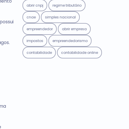
mento
abrir cnpj
regime tributário
cnae
simples nacional
possui
empreendedor
abrir empresa
impostos
empreendedorismo
agos.
contabilidade
contabilidade online
uma
e