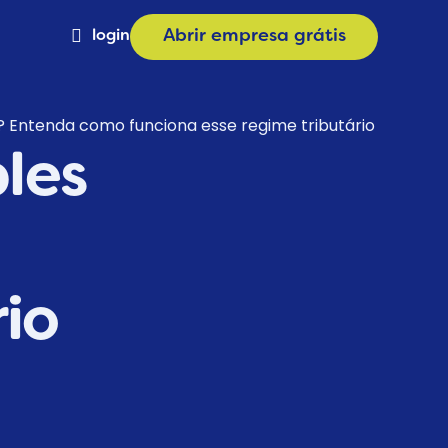
login
Abrir empresa grátis
Materiais
 Entenda como funciona esse regime tributário
les
a
Calculadora de Plano
e
Consulta CNAE
rio