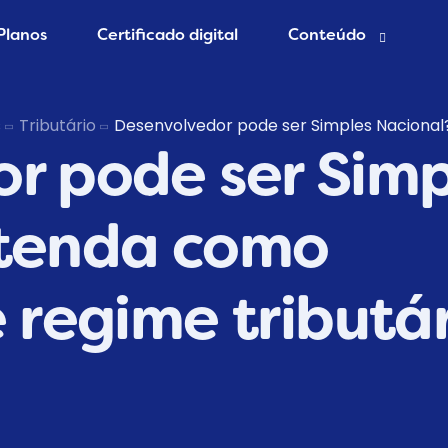
Planos
Certificado digital
Conteúdo
esa grátis
Blog Contábil
s
Tributário
Desenvolvedor pode ser Simples Nacional?
r pode ser Simp
 Contador
Abertura de empres
Contabilidade Onlin
er MEI
ntenda como
 regime tributá