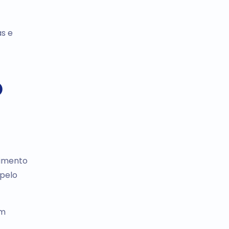
s e
o
vimento
 pelo
Um