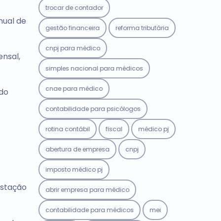
trocar de contador
nual de
gestão financeira
reforma tributária
cnpj para médico
ensal,
simples nacional para médicos
cnae para médico
 do
contabilidade para psicólogos
rotina contábil
fiscal
médico pj
abertura de empresa
cnpj
imposto médico pj
estação
abrir empresa para médico
contabilidade para médicos
mei