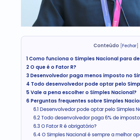
Conteúdo
[
Fechar
]
1
Como funciona o Simples Nacional para d
2
O que é o Fator R?
3
Desenvolvedor paga menos imposto no Si
4
Todo desenvolvedor pode optar pelo Simp
5
Vale a pena escolher o Simples Nacional?
6
Perguntas frequentes sobre Simples Nacio
6.1
Desenvolvedor pode optar pelo Simples N
6.2
Todo desenvolvedor paga 6% de imposto
6.3
O Fator R é obrigatório?
6.4
O Simples Nacional é sempre a melhor o