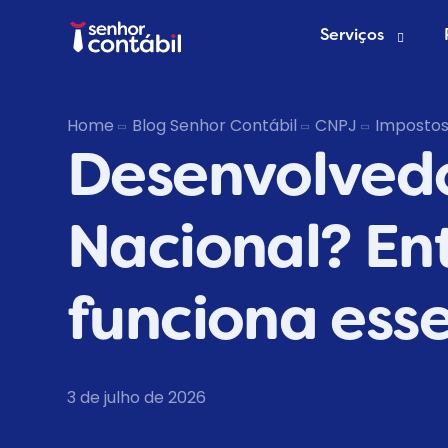
Serviços
Abrir Empr
Home
Blog Senhor Contábil
CNPJ
Imposto
Desenvolvedo
Trocar de
Deixar de s
Nacional? E
funciona esse
3 de julho de 2026