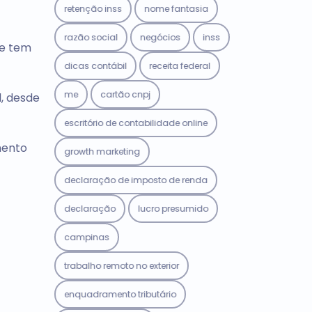
retenção inss
nome fantasia
razão social
negócios
inss
te tem
dicas contábil
receita federal
me
cartão cnpj
, desde
escritório de contabilidade online
imento
growth marketing
declaração de imposto de renda
declaração
lucro presumido
campinas
trabalho remoto no exterior
enquadramento tributário