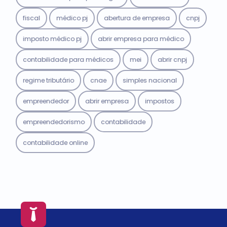
fiscal
médico pj
abertura de empresa
cnpj
imposto médico pj
abrir empresa para médico
contabilidade para médicos
mei
abrir cnpj
regime tributário
cnae
simples nacional
empreendedor
abrir empresa
impostos
empreendedorismo
contabilidade
contabilidade online