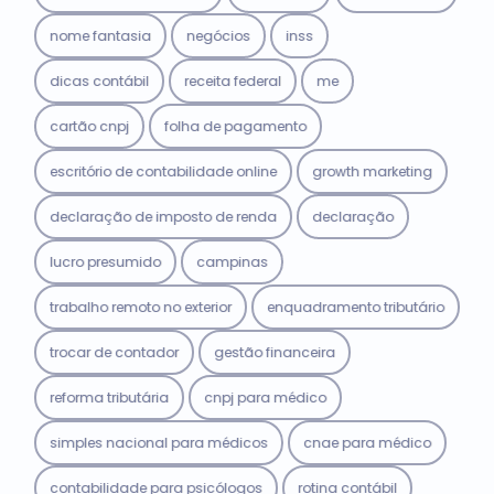
nome fantasia
negócios
inss
dicas contábil
receita federal
me
cartão cnpj
folha de pagamento
escritório de contabilidade online
growth marketing
declaração de imposto de renda
declaração
lucro presumido
campinas
trabalho remoto no exterior
enquadramento tributário
trocar de contador
gestão financeira
reforma tributária
cnpj para médico
simples nacional para médicos
cnae para médico
contabilidade para psicólogos
rotina contábil