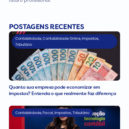
futuro profissional.
POSTAGENS RECENTES
Contabilidade
,
Contabilidade Online
,
Impostos
,
Tributário
Quanto sua empresa pode economizar em
impostos? Entenda o que realmente faz diferença
Contabilidade
,
Fiscal
,
Impostos
,
Tributário