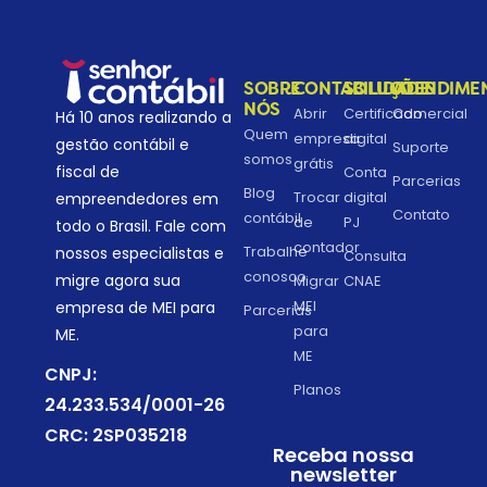
SOBRE
CONTABILIDADE
SOLUÇÕES
ATENDIME
NÓS
Abrir
Certificado
Comercial
Há 10 anos realizando a
Quem
empresa
digital
gestão contábil e
Suporte
somos
grátis
fiscal de
Conta
Parcerias
Blog
Trocar
digital
empreendedores em
Contato
contábil
de
PJ
todo o Brasil. Fale com
contador
Trabalhe
nossos especialistas e
Consulta
conosco
migre agora sua
Migrar
CNAE
MEI
empresa de MEI para
Parcerias
para
ME.
ME
CNPJ:
Planos
24.233.534/0001-26
CRC: 2SP035218
Receba nossa
newsletter