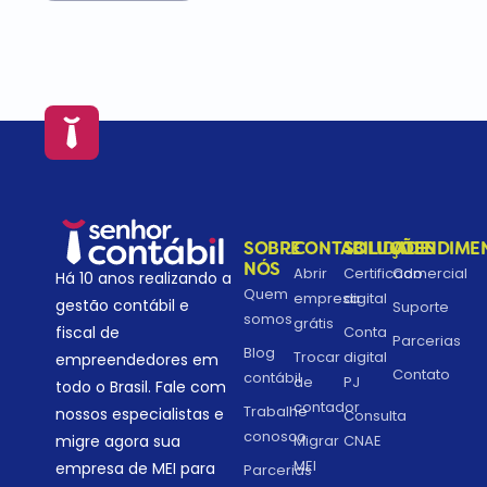
SOBRE
CONTABILIDADE
SOLUÇÕES
ATENDIME
NÓS
Abrir
Certificado
Comercial
Há 10 anos realizando a
Quem
empresa
digital
gestão contábil e
Suporte
somos
grátis
fiscal de
Conta
Parcerias
Blog
Trocar
digital
empreendedores em
Contato
contábil
de
PJ
todo o Brasil. Fale com
contador
Trabalhe
nossos especialistas e
Consulta
conosco
migre agora sua
Migrar
CNAE
MEI
empresa de MEI para
Parcerias