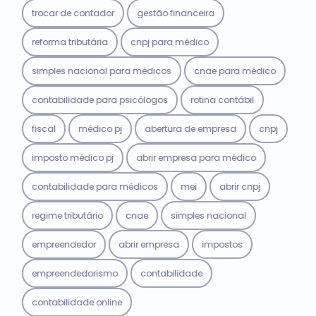
trocar de contador
gestão financeira
reforma tributária
cnpj para médico
simples nacional para médicos
cnae para médico
contabilidade para psicólogos
rotina contábil
fiscal
médico pj
abertura de empresa
cnpj
imposto médico pj
abrir empresa para médico
contabilidade para médicos
mei
abrir cnpj
regime tributário
cnae
simples nacional
empreendedor
abrir empresa
impostos
empreendedorismo
contabilidade
contabilidade online