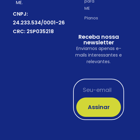
para
ME.
ME
CNPJ:
Planos
24.233.534/0001-26
CRC: 2SP035218
Receba nossa
newsletter
Enviamos apenas e-
mails interessantes e
relevantes.
Assinar