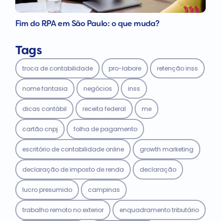
Fim do RPA em São Paulo: o que muda?
Tags
troca de contabilidade
pro-labore
retenção inss
nome fantasia
negócios
inss
dicas contábil
receita federal
me
cartão cnpj
folha de pagamento
escritório de contabilidade online
growth marketing
declaração de imposto de renda
declaração
lucro presumido
campinas
trabalho remoto no exterior
enquadramento tributário