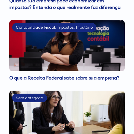
Quanto sua empresa pode economizar em
impostos? Entenda o que realmente faz diferença
Contabilidade
,
Fiscal
,
Impostos
,
Tributário
O que a Receita Federal sabe sobre sua empresa?
Sem categoria