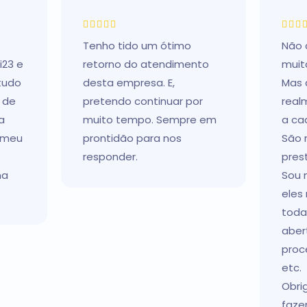
Tenho tido um ótimo
Não 
i23 e
retorno do atendimento
muito
tudo
desta empresa. E,
Mas 
é de
pretendo continuar por
real
a
muito tempo. Sempre em
a ca
 meu
prontidão para nos
São 
o
responder.
prest
na
Sou 
eles
toda
aber
proc
etc.
Obri
faze