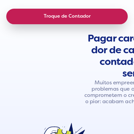
Troque de Contador
Pagar car
dor de c
contad
se
Muitos empree
problemas que a
comprometem o cre
o pior: acabam ach